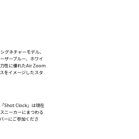
るシグネチャーモデル、
レーザーブルー、ホワイ
に優れたAir Zoom
スをイメージしたスタ
hot Clock」は現在
、スニーカーにまつわる
サーバーにご参加くださ