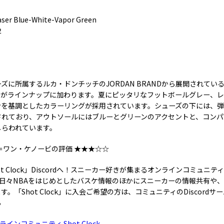
aser Blue-White-Vapor Green
2
ズに所属するルカ・ドンチッチのJORDAN BRANDから展開されてい
なカラーがラインナップに加わります。夏にピッタリなフットボールグレー、
を基調としたカラーリングが採用されています。シューズの下には、弾力性
されており、アウトソールにはブルーとグリーンのアクセントと、コンパ
しらわれています。
、鬼＝ワン・ケノービの評価 ★★★☆☆
 Clock」Discordへ！スニーカー好きが集まるオンラインコミュニティ「S
で日々NBAをはじめとしたバスケ情報のほかにスニーカーの情報共有や
。「Shot Clock」に入会ご希望の方は、コミュニティのDiscord
ら
ンコミュニティ Shot Clock