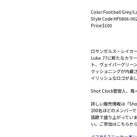
Color:Football Grey/L
Style Code:HF0806-00
Price:$100
ロサンゼルス・レイカー
Luka .77に新た
ト、ヴェイパーグリーン
クッショニングが内蔵
イリッシュなロゴがあ
Shot Clock管理人
詳しい販売情報は「Shot
200名ほどのメンバー
話題で盛り上がっています
い。ご参加はこちらか
バスケ&スニーカーオンライ