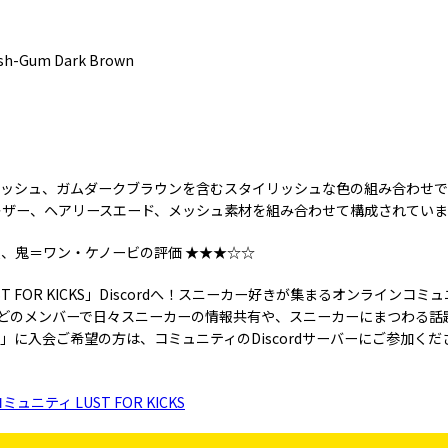
Ash-Gum Dark Brown
1
ッシュ、ガムダークブラウンを含むスタイリッシュな色の組み合わせで表
owは、レザー、ヘアリースエード、メッシュ素材を組み合わせて構成されてい
S管理人、鬼＝ワン・ケノービの評価 ★★★☆☆
 FOR KICKS」Discordへ！スニーカー好きが集まるオンラインコミュニ
0名ほどのメンバーで日々スニーカーの情報共有や、スニーカーにまつわる
KICKS」に入会ご希望の方は、コミュニティのDiscordサーバーにご参加
ニティ LUST FOR KICKS