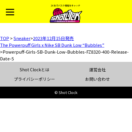
TOP
>
Sneaker
>
2023年12月15日発売
The Powerpuff Girls x Nike SB Dunk Low “Bubbles”
>
Powerpuff-Girls-SB-Dunk-Low-Bubbles-FZ8320-400-Release-
Date-5
Shot Clockとは
運営会社
プライバシーポリシー
お問い合わせ
© Shot Clock