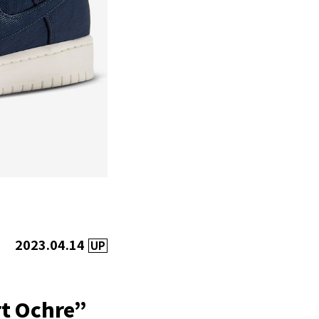
2023.04.14
UP
t Ochre”