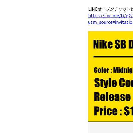
LINEオープンチャット
https://line.me/ti
utm_source=invitat