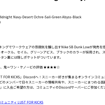
Midnight Navy-Desert Ochre-Sail-Green Abyss-Black
0
ングでワークウェアの雰囲気を醸し出すNike SB Dunk Lowが発売
トオークル、セイル、グリーンアビス、ブラックのカラーが採用され、
ータン裏には隠しポケットがついています。
S管理人、鬼＝ワン・ケノービの評価 ★★★★☆
 FOR KICKS」Discordへ！スニーカー好きが集まるオンラインコミュニ
0名ほどのメンバーで日々スニーカーの情報共有や、スニーカーにまつわる
KICKS」に入会ご希望の方は、コミュニティのDiscordサーバーにご参加
ニティ LUST FOR KICKS