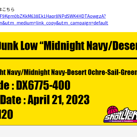
はこちら
/g2/F9Kgm0bZKkM638Ek1Haqr8NPdSWK4HDTAowgzA?
ion&utm_medium=link_copy&utm_campaign=default