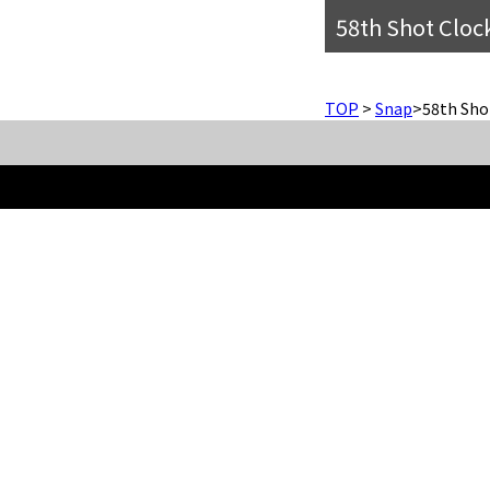
58th Shot Clo
TOP
>
Snap
>
58th Sho