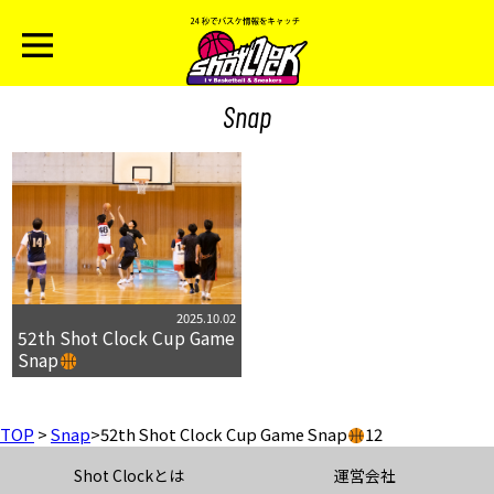
Snap
2025.10.02
52th Shot Clock Cup Game
Snap
TOP
>
Snap
>
52th Shot Clock Cup Game Snap
12
Shot Clockとは
運営会社