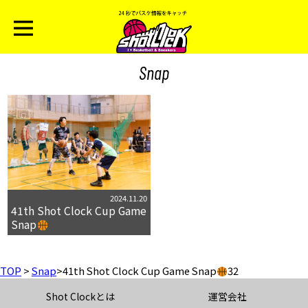
Snap
2024.11.20
41th Shot Clock Cup Game
Snap
TOP
>
Snap
>
41th Shot Clock Cup Game Snap
32
Shot Clockとは
運営会社